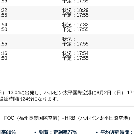
:55
予定：17:55
:22
状況：18:29
:55
予定：17:55
:54
状況：17:32
:50
予定：17:55
状況：
:55
予定：17:55
:16
状況：17:54
:50
予定：17:55
 13:04に出発し、ハルビン太平国際空港に8月2日（日） 17:3
遅延時間は24分になります。
FOC（福州長楽国際空港）- HRB（ハルビン太平国際空港）
刻率
80%
到着：定刻率
77%
平均遅延時間：