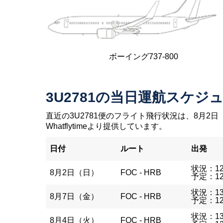
ボーイング737-800
3U2781の当日運航スケジ
直近の3U2781便のフライト飛行状況は、8月2日
Whatflytimeより提供しています。
日付
ルート
出発
状況：12
8月2日（日）
FOC - HRB
予定：12
状況：13
8月7日（金）
FOC - HRB
予定：12
状況：13
8月4日（火）
FOC - HRB