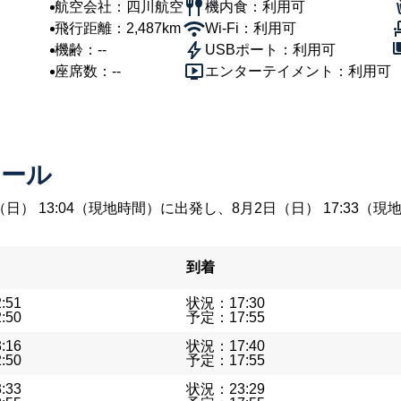
航空会社：四川航空
機内食：利用可
飛行距離：2,487km
Wi-Fi：利用可
機齢：--
USBポート：利用可
座席数：--
エンターテイメント：利用可
ュール
（日） 13:04（現地時間）に出発し、8月2日（日） 17:3
到着
:51
状況：17:30
:50
予定：17:55
:16
状況：17:40
:50
予定：17:55
:33
状況：23:29