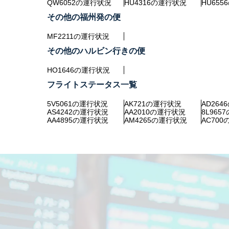
QW6052の運行状況
HU4316の運行状況
HU65
その他の福州発の便
MF2211の運行状況
その他のハルビン行きの便
HO1646の運行状況
フライトステータス一覧
5V5061の運行状況
AK721の運行状況
AD26
AS4242の運行状況
AA2010の運行状況
8L965
AA4895の運行状況
AM4265の運行状況
AC70