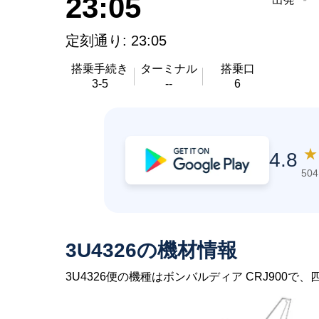
23:05
定刻通り: 23:05
搭乗手続き
ターミナル
搭乗口
3-5
--
6
★
4.8
50
3U4326の機材情報
3U4326便の機種はボンバルディア CRJ900