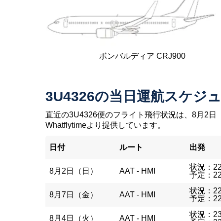
ボンバルディア CRJ900
3U4326の当日運航スケジ
直近の3U4326便のフライト飛行状況は、8月2日
Whatflytimeより提供しています。
日付
ルート
出発
状況：22
8月2日（日）
AAT - HMI
予定：22
状況：22
8月7日（金）
AAT - HMI
予定：22
状況：23
8月4日（火）
AAT - HMI