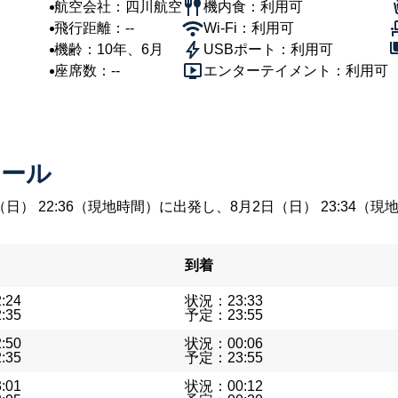
航空会社：四川航空
機内食：利用可
飛行距離：--
Wi-Fi：利用可
機齢：10年、6月
USBポート：利用可
座席数：--
エンターテイメント：利用可
ュール
（日） 22:36（現地時間）に出発し、8月2日（日） 23:3
到着
:24
状況：23:33
:35
予定：23:55
:50
状況：00:06
:35
予定：23:55
:01
状況：00:12