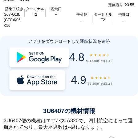
定刻通り: 23:55
搭乗手続き
ターミナル
搭乗口
G07-G18,
T2
--
手荷物
ターミナル
搭乗口
(GTC)K06-
--
T2
--
K10
アプリをダウンロードして運航状況を追跡
4.8
★
★
★
★
★
504,000件の口コミ
4.9
★
★
★
★
★
36,200件の口コミ
3U6407の機材情報
3U6407便の機種はエアバス A320で、四川航空によって運
航されており、最大座席数は--席になります。