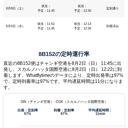
状況：
状況：
8月8日（土）
定刻通り
予定：11:45
予定：12:30
状況：11:52
状況：12:13
8月5日（水）
到着済み
予定：11:45
予定：12:30
8B152の定時運行率
直近の8B152便はチャンギ空港を8月2日（日） 11:45に出
発し、スカルノハッタ国際空港に8月2日（日） 12:22に到
着します。Whatflytimeのデータにより、定時出発率は97%
で、定時到着率は97%です。平均遅延時間は11分になりま
す。
SIN（チャンギ空港）- CGK（スカルノハッタ国際空港）
出発：定刻率
到着：定刻率
平均遅延時間：
97%
97%
11min