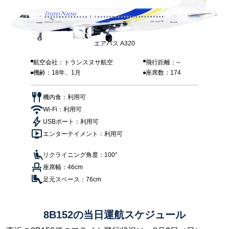
エアバス A320
航空会社：トランスヌサ航空
飛行距離：--
機齢：18年、1月
座席数：174
機内食：利用可
Wi-Fi：利用可
USBポート：利用可
エンターテイメント：利用可
リクライニング角度：100°
座席幅：46cm
足元スペース：76cm
8B152の当日運航スケジュール