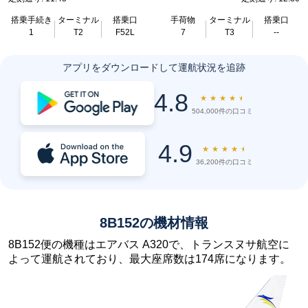
搭乗手続き
ターミナル
搭乗口
手荷物
ターミナル
搭乗口
1
T2
F52L
7
T3
--
アプリをダウンロードして運航状況を追跡
4.8
★
★
★
★
★
504,000件の口コミ
4.9
★
★
★
★
★
36,200件の口コミ
8B152の機材情報
8B152便の機種はエアバス A320で、トランスヌサ航空に
よって運航されており、最大座席数は174席になります。