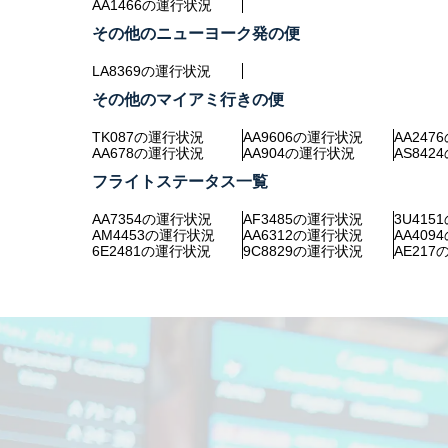
AA1466の運行状況
その他のニューヨーク発の便
LA8369の運行状況
その他のマイアミ行きの便
TK087の運行状況
AA9606の運行状況
AA24
AA678の運行状況
AA904の運行状況
AS84
フライトステータス一覧
AA7354の運行状況
AF3485の運行状況
3U41
AM4453の運行状況
AA6312の運行状況
AA40
6E2481の運行状況
9C8829の運行状況
AE21