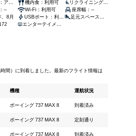
：アメ
機内食：利用可
リクライニング角
空
--
Wi-Fi：利用可
度：100°
座席幅：--
年、8月
USBポート：利用
足元スペース：7
72
エンターテイメン
可
6cm
ト：利用可
1（現地時間）に到着しました。最新のフライト情報は
機種
運航状況
ボーイング 737 MAX 8
到着済み
ボーイング 737 MAX 8
定刻通り
ボーイング 737 MAX 8
到着済み