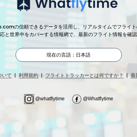
、Trip.comの信頼できるデータを活用し、リアルタイムでフ
応と世界中をカバーする情報網で、最新のフライト情報を確認
現在の言語：日本語
|
|
|
ついて
利用規約
フライトトラッカーとは何ですか？
最
@whatflytime
@Whatflytime