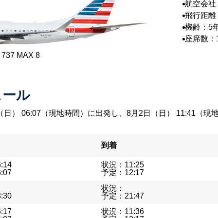
航空会社
リカン航
飛行距離：
機齢：5
座席数：1
37 MAX 8
ュール
（日） 06:07（現地時間）に出発し、8月2日（日） 11:4
到着
:14
状況：11:25
:07
予定：12:17
状況：
:30
予定：21:47
:17
状況：11:36