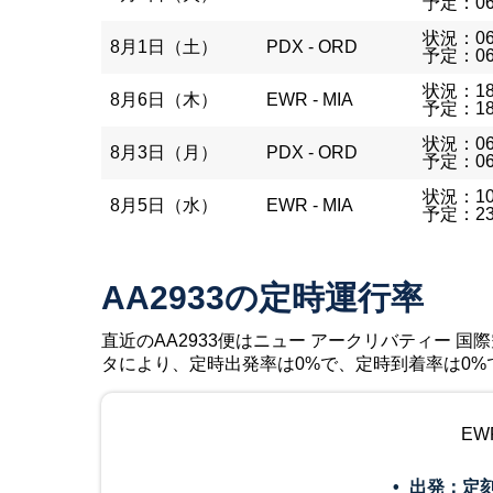
予定：06
状況：06
8月1日（土）
PDX - ORD
予定：06
状況：18
8月6日（木）
EWR - MIA
予定：18
状況：06
8月3日（月）
PDX - ORD
予定：06
状況：10
8月5日（水）
EWR - MIA
予定：23
AA2933の定時運行率
直近のAA2933便はニュー アークリバティー 国際空
タにより、定時出発率は0%で、定時到着率は0%
EW
出発：定