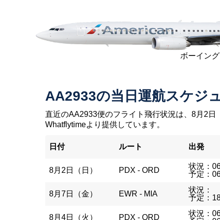
ボーイング 7
AA2933の当日運航スケジ
直近のAA2933便のフライト飛行状況は、8月2日
Whatflytimeより提供しています。
日付
ルート
出発
状況：06
8月2日（日）
PDX - ORD
予定：06
状況：
8月7日（金）
EWR - MIA
予定：18
状況：06
8月4日（火）
PDX - ORD