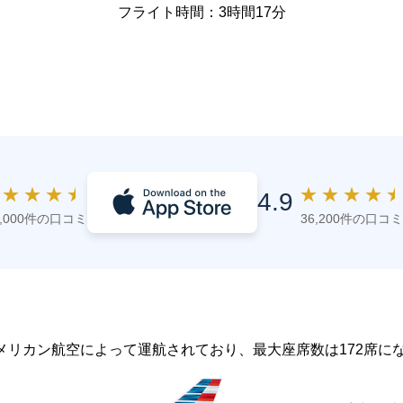
フライト時間：3時間17分
★
★
★
★
★
★
★
★
4.9
4,000件の口コミ
36,200件の口コミ
8で、アメリカン航空によって運航されており、最大座席数は172席に