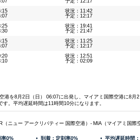
:07
予定：12:17
:15
状況：11:42
:07
予定：12:17
:25
状況：19:41
:30
予定：21:47
:15
状況：11:25
:07
予定：12:17
:20
状況：12:51
:10
予定：02:09
港を8月2日（日） 06:07に出発し、マイアミ国際空港に8月2日（日
です。平均遅延時間は11時間10分になります。
R（ニュー アークリバティー 国際空港）- MIA（マイアミ国際
刻率
0%
到着：定刻率
0%
平均遅延時間：