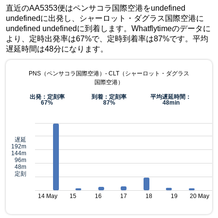
直近のAA5353便はペンサコラ国際空港をundefined
undefinedに出発し、シャーロット・ダグラス国際空港に
undefined undefinedに到着します。Whatflytimeのデータに
より、定時出発率は67%で、定時到着率は87%です。平均
遅延時間は48分になります。
PNS（ペンサコラ国際空港）- CLT（シャーロット・ダグラス
国際空港）
出発：定刻率
到着：定刻率
平均遅延時間：
67%
87%
48min
遅延
192m
144m
96m
48m
定刻
14 May
15
16
17
18
19
20 May