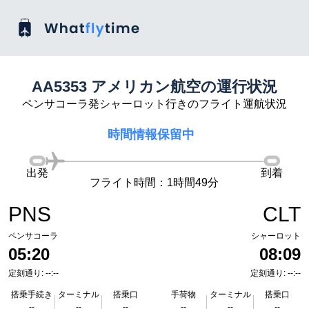
AA5353 アメリカン航空の運行状況
ペンサコーラ発シャーロット行きのフライト運航状況
時間情報保留中
出発
到着
フライト時間：1時間49分
PNS
CLT
ペンサコーラ
シャーロット
05:20
08:09
定刻通り: --:--
定刻通り: --:--
搭乗手続き
ターミナル
搭乗口
手荷物
ターミナル
搭乗口
--
--
--
--
--
--