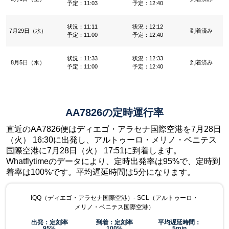
予定：11:03
予定：12:40
状況：11:11
状況：12:12
7月29日（水）
到着済み
予定：11:00
予定：12:40
状況：11:33
状況：12:33
8月5日（水）
到着済み
予定：11:00
予定：12:40
AA7826の定時運行率
直近のAA7826便はディエゴ・アラセナ国際空港を7月28日
（火） 16:30に出発し、アルトゥーロ・メリノ・ベニテス
国際空港に7月28日（火） 17:51に到着します。
Whatflytimeのデータにより、定時出発率は95%で、定時到
着率は100%です。平均遅延時間は5分になります。
IQQ（ディエゴ・アラセナ国際空港）- SCL（アルトゥーロ・
メリノ・ベニテス国際空港）
出発：定刻率
到着：定刻率
平均遅延時間：
95%
100%
5min