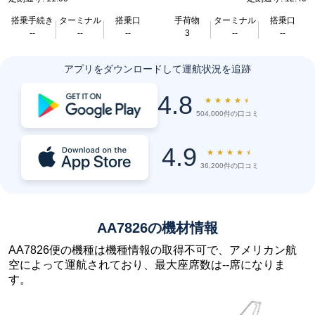
搭乗手続き
ターミナル
搭乗口
手荷物
ターミナル
搭乗口
--
--
--
3
--
--
アプリをダウンロードして運航状況を追跡
4.8
★
★
★
★
★
504,000件の口コミ
4.9
★
★
★
★
★
36,200件の口コミ
AA7826の機材情報
AA7826便の機種は機種情報の取得不可で、アメリカン航
空によって運航されており、最大座席数は--席になりま
す。