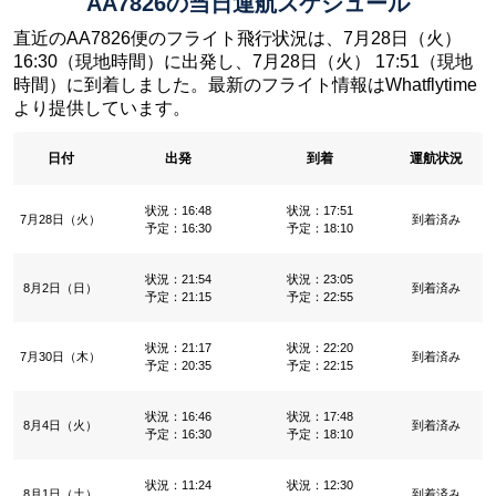
AA7826の当日運航スケジュール
直近のAA7826便のフライト飛行状況は、7月28日（火）
16:30（現地時間）に出発し、7月28日（火） 17:51（現地
時間）に到着しました。最新のフライト情報はWhatflytime
より提供しています。
日付
出発
到着
運航状況
状況：16:48
状況：17:51
7月28日（火）
到着済み
予定：16:30
予定：18:10
状況：21:54
状況：23:05
8月2日（日）
到着済み
予定：21:15
予定：22:55
状況：21:17
状況：22:20
7月30日（木）
到着済み
予定：20:35
予定：22:15
状況：16:46
状況：17:48
8月4日（火）
到着済み
予定：16:30
予定：18:10
状況：11:24
状況：12:30
8月1日（土）
到着済み