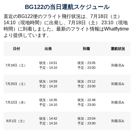
BG122の当日運航スケジュール
直近のBG122便のフライト飛行状況は、7月18日（土）
14:10（現地時間）に出発し、7月18日（土） 23:10（現地
時間）に到着しました。最新のフライト情報はWhatflytime
より提供しています。
日付
出発
到着
運航状況
状況：14:51
状況：23:05
7月18日（土）
到着済み
予定：14:10
予定：23:00
状況：14:59
状況：23:12
7月25日（土）
到着済み
予定：14:10
予定：23:00
状況：14:35
状況：22:48
7月22日（水）
到着済み
予定：14:10
予定：23:00
状況：14:42
状況：23:04
8月1日（土）
到着済み
予定：14:10
予定：23:00