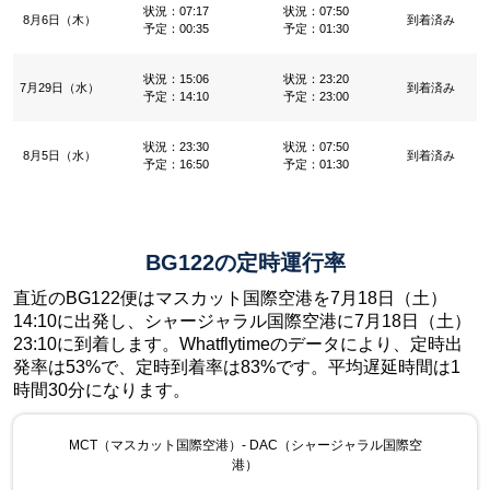
状況：07:17
状況：07:50
8月6日（木）
到着済み
予定：00:35
予定：01:30
状況：15:06
状況：23:20
7月29日（水）
到着済み
予定：14:10
予定：23:00
状況：23:30
状況：07:50
8月5日（水）
到着済み
予定：16:50
予定：01:30
BG122の定時運行率
直近のBG122便はマスカット国際空港を7月18日（土）
14:10に出発し、シャージャラル国際空港に7月18日（土）
23:10に到着します。Whatflytimeのデータにより、定時出
発率は53%で、定時到着率は83%です。平均遅延時間は1
時間30分になります。
MCT（マスカット国際空港）- DAC（シャージャラル国際空
港）