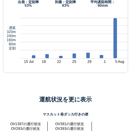
出発：定刻率
到着：定刻率
平均遅延時間：
53%
83%
90min
遅延
320m
240m
160m
80m
定刻
15 Jul
18
22
25
29
1
5 Aug
運航状況を更に表示
マスカット発ダッカ行きの便
OV1397の運行状況
OV391の運行状況
OV283の運行状況
OV393の運行状況