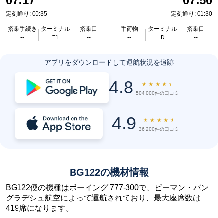
07:17
07:50
定刻通り: 00:35
定刻通り: 01:30
搭乗手続き
ターミナル
搭乗口
手荷物
ターミナル
搭乗口
--
T1
--
--
D
--
アプリをダウンロードして運航状況を追跡
4.8
★
★
★
★
★
504,000件の口コミ
4.9
★
★
★
★
★
36,200件の口コミ
BG122の機材情報
BG122便の機種はボーイング 777-300で、ビーマン・バン
グラデシュ航空によって運航されており、最大座席数は
419席になります。