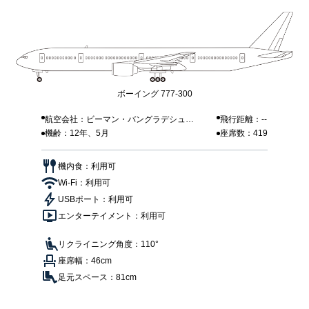
ボーイング 777-300
航空会社：ビーマン・バングラデシュ航
飛行距離：--
機齢：12年、5月
座席数：419
空
機内食：利用可
Wi-Fi：利用可
USBポート：利用可
エンターテイメント：利用可
リクライニング角度：110°
座席幅：46cm
足元スペース：81cm