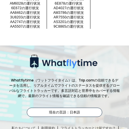
AM6028の運行状況
6E878の運行状況
6E672の運行状況
AD4027の運行状況
AA8462の運行状況
AM3786の運行状況
3U8203の運行状況
AR7550の運行状況
AA2747の運行状況
AS3201の運行状況
AA5507の運行状況
9C8865の運行状況
Whatflytime（ワットフライタイム）は、Trip.comの信頼できるデ
ータを活用し、リアルタイムでフライトのステータスを提供するグロー
バルなフライトトラッカーです。多言語対応と世界中をカバーする情報
網で、最新のフライト情報を確認できる信頼の情報源です。
現在の言語：日本語
|
|
|
私たちについて
利用規約
フライトトラッカーとは何ですか？