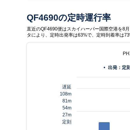
QF4690の定時運行率
直近のQF4690便はスカイハーバー国際空港を8月7日
タにより、定時出発率は63%で、定時到着率は7
P
出発：定
遅延
108m
81m
54m
27m
定刻