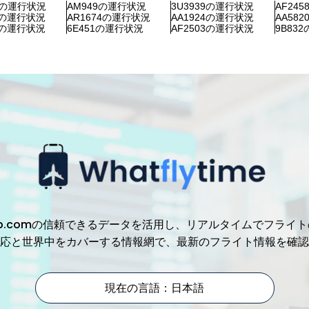
51の運行状況
AM949の運行状況
3U3939の運行状況
AF24
30の運行状況
AR1674の運行状況
AA1924の運行状況
AA58
65の運行状況
6E451の運行状況
AF2503の運行状況
9B83
、Trip.comの信頼できるデータを活用し、リアルタイムでフ
応と世界中をカバーする情報網で、最新のフライト情報を確認
現在の言語：日本語