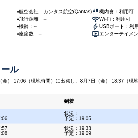
航空会社：カンタス航空(Qantas)
機内食：利用可
飛行距離：--
Wi-Fi：利用可
機齢：--
USBポート：利
座席数：--
エンターテイメ
ュール
（金） 17:06（現地時間）に出発し、8月7日（金） 18:3
到着
状況：
:06
予定：19:05
:57
状況：19:33
:08
予定：19:09