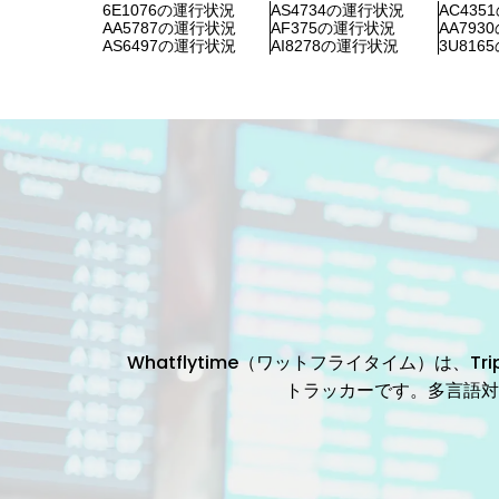
6E1076の運行状況
AS4734の運行状況
AC43
AA5787の運行状況
AF375の運行状況
AA79
AS6497の運行状況
AI8278の運行状況
3U81
Whatflytime（ワットフライタイム）は
トラッカーです。多言語対