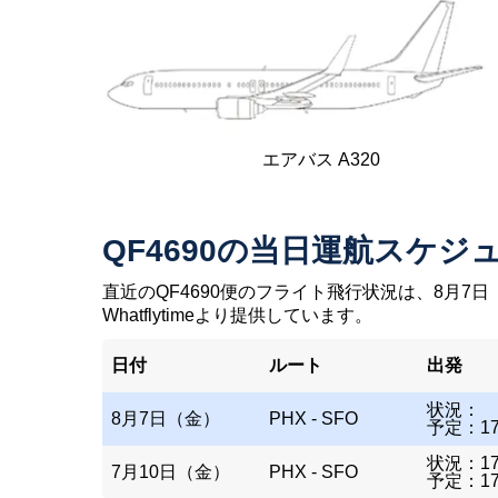
エアバス A320
QF4690の当日運航スケジ
直近のQF4690便のフライト飛行状況は、8月7日
Whatflytimeより提供しています。
日付
ルート
出発
状況：
8月7日（金）
PHX - SFO
予定：17
状況：17
7月10日（金）
PHX - SFO
予定：17