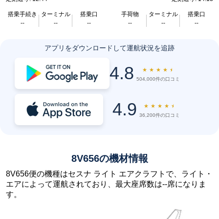
搭乗手続き
ターミナル
搭乗口
手荷物
ターミナル
搭乗口
--
--
--
--
--
--
アプリをダウンロードして運航状況を追跡
4.8
★
★
★
★
★
504,000件の口コミ
4.9
★
★
★
★
★
36,200件の口コミ
8V656の機材情報
8V656便の機種はセスナ ライト エアクラフトで、ライト・
エアによって運航されており、最大座席数は--席になりま
す。