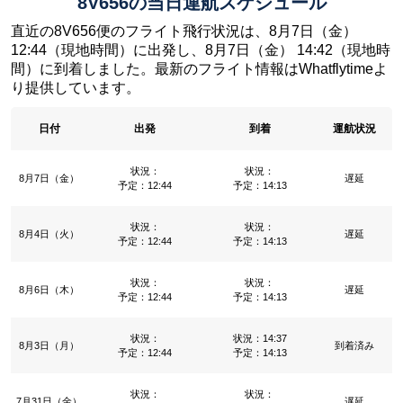
8V656の当日運航スケジュール
直近の8V656便のフライト飛行状況は、8月7日（金）
12:44（現地時間）に出発し、8月7日（金） 14:42（現地時
間）に到着しました。最新のフライト情報はWhatflytimeよ
り提供しています。
日付
出発
到着
運航状況
状況：
状況：
8月7日（金）
遅延
予定：12:44
予定：14:13
状況：
状況：
8月4日（火）
遅延
予定：12:44
予定：14:13
状況：
状況：
8月6日（木）
遅延
予定：12:44
予定：14:13
状況：
状況：14:37
8月3日（月）
到着済み
予定：12:44
予定：14:13
状況：
状況：
7月31日（金）
遅延