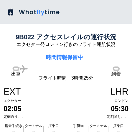
9B022 アクセスレイルの運行状況
エクセター発ロンドン行きのフライト運航状況
時間情報保留中
出発
到着
フライト時間：3時間25分
EXT
LHR
エクセター
ロンドン
02:05
05:30
定刻通り: --:--
定刻通り: --:--
搭乗手続き
ターミナル
搭乗口
手荷物
ターミナル
搭乗口
--
--
--
--
--
--