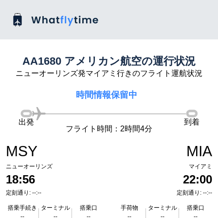
AA1680 アメリカン航空の運行状況
ニューオーリンズ発マイアミ行きのフライト運航状況
時間情報保留中
出発
到着
フライト時間：2時間4分
MSY
MIA
ニューオーリンズ
マイアミ
18:56
22:00
定刻通り: --:--
定刻通り: --:--
搭乗手続き
ターミナル
搭乗口
手荷物
ターミナル
搭乗口
--
--
--
--
--
--