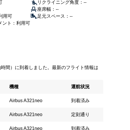
可
リクライニング角度：--
座席幅：--
利用可
足元スペース：--
メント：利用可
8（現地時間）に到着しました。最新のフライト情報は
機種
運航状況
Airbus A321neo
到着済み
Airbus A321neo
定刻通り
Airbus A321neo
到着済み