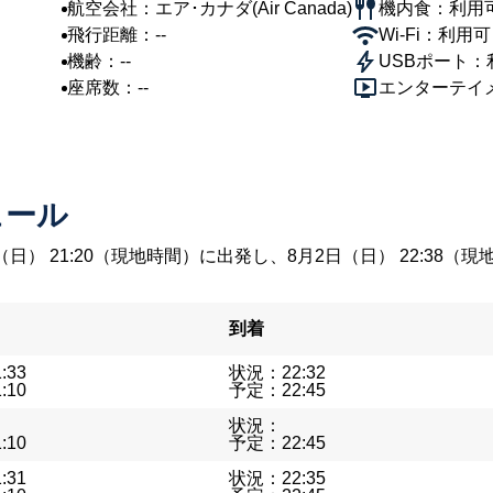
航空会社：エア･カナダ(Air Canada)
機内食：利用
飛行距離：--
Wi-Fi：利用可
機齢：--
USBポート：
座席数：--
エンターテイ
ュール
（日） 21:20（現地時間）に出発し、8月2日（日） 22:3
到着
:33
状況：22:32
:10
予定：22:45
状況：
:10
予定：22:45
:31
状況：22:35