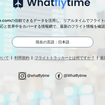
、Trip.comの信頼できるデータを活用し、リアルタイムでフ
応と世界中をカバーする情報網で、最新のフライト情報を確認
現在の言語：日本語
|
|
|
ついて
利用規約
フライトトラッカーとは何ですか？
最
@whatflytime
@Whatflytime