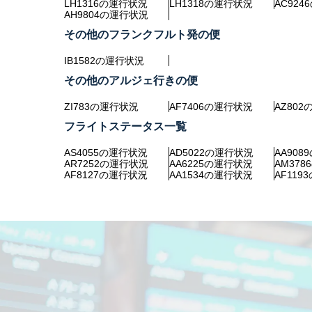
LH1316の運行状況
LH1318の運行状況
AC92
AH9804の運行状況
その他のフランクフルト発の便
IB1582の運行状況
その他のアルジェ行きの便
ZI783の運行状況
AF7406の運行状況
AZ80
フライトステータス一覧
AS4055の運行状況
AD5022の運行状況
AA90
AR7252の運行状況
AA6225の運行状況
AM37
AF8127の運行状況
AA1534の運行状況
AF11