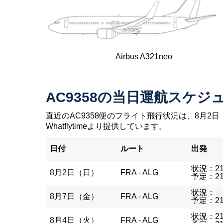
Airbus A321neo
AC9358の当日運航スケジ
直近のAC9358便のフライト飛行状況は、8月2日
Whatflytimeより提供しています。
日付
ルート
出発
状況：21
8月2日（日）
FRA - ALG
予定：21
状況：
8月7日（金）
FRA - ALG
予定：21
状況：21
8月4日（火）
FRA - ALG