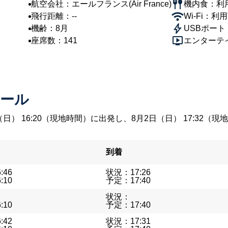
航空会社：エールフランス(Air France)
機内食：利
飛行距離：--
Wi-Fi：利
機齢：8月
USBポー
座席数：141
エンターテ
ュール
（日） 16:20（現地時間）に出発し、8月2日（日） 17:3
到着
:46
状況：17:26
:10
予定：17:40
状況：
:10
予定：17:40
:42
状況：17:31