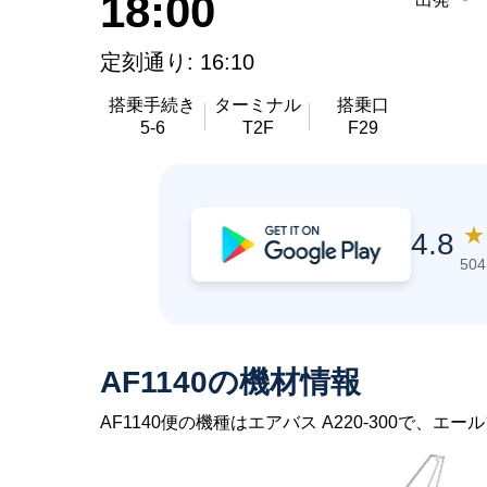
18:00
定刻通り: 16:10
搭乗手続き
ターミナル
搭乗口
5-6
T2F
F29
★
4.8
50
AF1140の機材情報
AF1140便の機種はエアバス A220-300で、エ